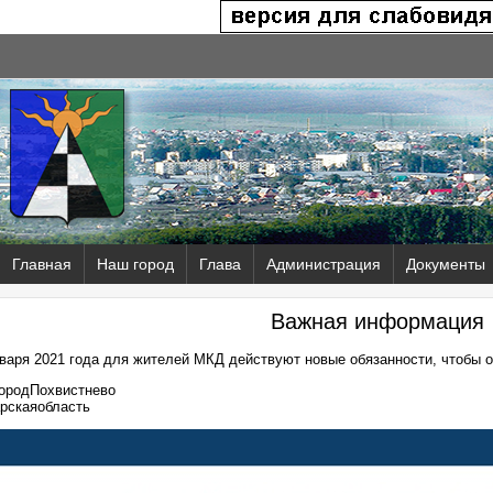
Главная
Наш город
Глава
Администрация
Документы
Важная информация
нваря 2021 года для жителей МКД действуют новые обязанности, чтобы 
ородПохвистнево
рскаяобласть