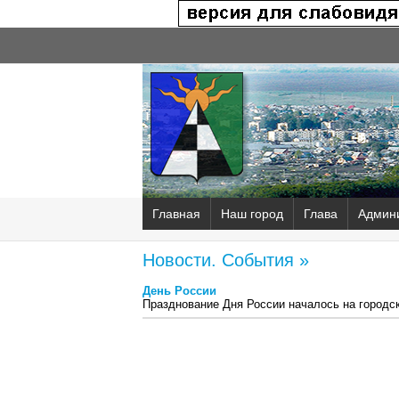
Главная
Наш город
Глава
Админ
Новости. События »
День России
Празднование Дня России началось на городс