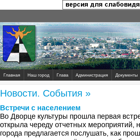
Главная
Наш город
Глава
Администрация
Документы
Новости. События »
Встречи с населением
Во Дворце культуры прошла первая встр
открыла череду отчетных мероприятий, 
города предлагается послушать, как прош