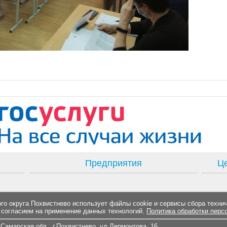
Предприятия
Це
о округа Похвистнево использует файлы cookie и сервисы сбора техни
 согласием на применение данных технологий.
Политика обработки перс
Самарская обл., г.Похвистнево, ул.Лермонтова, 16