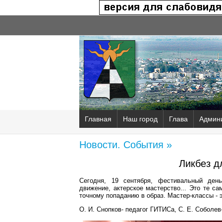
Главная
Наш город
Глава
Админ
Новости. События »
Ликбез д
Сегодня, 19 сентября, фестивальный ден
движение, актерское мастерство... Это те с
точному попаданию в образ. Мастер-классы - 
О. И. Снопков- педагог ГИТИСа, С. Е. Соболев