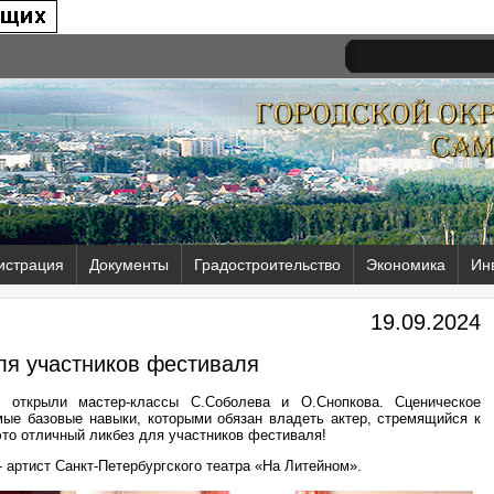
истрация
Документы
Градостроительство
Экономика
Ин
19.09.2024
ля участников фестиваля
ь открыли мастер-классы С.Соболева и О.Снопкова. Сценическое
амые базовые навыки, которыми обязан владеть актер, стремящийся к
это отличный ликбез для участников фестиваля!
- артист Санкт-Петербургского театра «На Литейном».