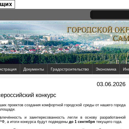
истрация
Документы
Градостроительство
Экономика
Ин
03.06.2026
сероссийский конкурс
чших проектов создания комфортной городской среды от нашего города
 площади.
лечённость и заинтересованность легли в основу разработанной
РФ, а итоги конкурса будут подведены
до 1 сентября
текущего года.