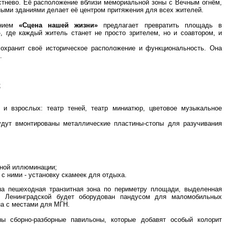
стнево. Её расположение вблизи мемориальной зоны с Вечным огнём,
ыми зданиями делает её центром притяжения для всех жителей.
нием
«Сцена нашей жизни»
предлагает превратить площадь в
»
, где каждый житель станет не просто зрителем, но и соавтором, и
сохранит своё историческое расположение и функциональность. Она
.
;
 и взрослых: театр теней, театр миниатюр, цветовое музыкальное
дут вмонтированы металлические пластины‑стопы для разучивания
чной иллюминации;
 с ними - установку скамеек для отдыха.
на пешеходная транзитная зона по периметру площади, выделенная
е Ленинградской будет оборудован пандусом для маломобильных
она с местами для МГН.
ы сборно‑разборные павильоны, которые добавят особый колорит