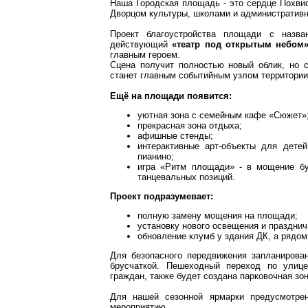
Наша Городская площадь - это сердце Похви
Дворцом культуры, школами и административн
Проект благоустройства площади с назва
действующий
«театр под открытым небом
главным героем.
Сцена получит полностью новый облик, но 
станет главным событийным узлом территории
Ещё на площади появится:
уютная зона с семейным кафе «Сюжет»
прекрасная зона отдыха;
афишные стенды;
интерактивные арт‑объекты для детей
пианино;
игра «Ритм площади» - в мощение бу
танцевальных позиций.
Проект подразумевает:
полную замену мощения на площади;
установку нового освещения и праздни
обновление клумб у здания ДК, а рядом
Для безопасного передвижения запланирова
брусчаткой. Пешеходный переход по улиц
граждан, также будет создана парковочная з
Для нашей сезонной ярмарки предусмотрен
мероприятию.