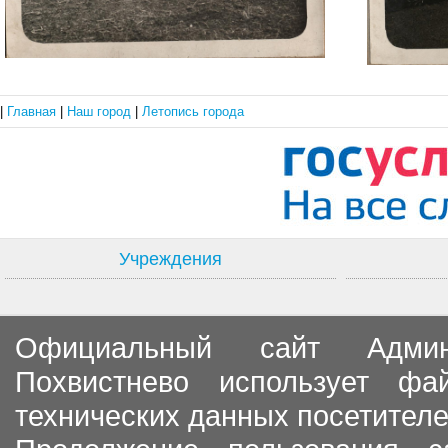
|
Главная
|
Наш город
|
Летопись города
Учреждения
Официальный сайт Админи
Похвистнево использует ф
технических данных посетителе