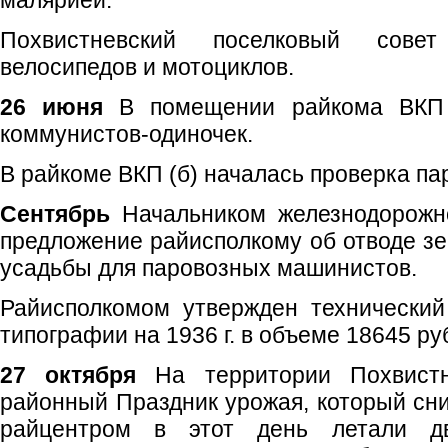
малярией.
Похвистневский поселковый сове
велосипедов и мотоциклов.
26 июня
В помещении райкома ВКП 
коммунистов-одиночек.
В райкоме ВКП (б) началась проверка па
Сентябрь
Начальником железнодорожн
предложение райисполкому об отводе з
усадьбы для паровозных машинистов.
Райисполкомом утвержден технически
типографии на 1936 г. в объеме 18645 ру
27 октября
На территории Похвистн
районный Праздник урожая, который сни
райцентром в этот день летали дв