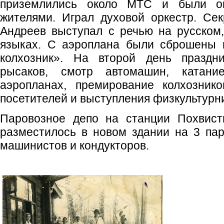
приземлились около МТС и были о
жителями. Играл духовой оркестр. Се
Андреев выступал с речью на русском
языках. С аэроплана были сброшены п
колхозник». На второй день праздни
рысаков, смотр автомашин, катани
аэропланах, премирование колхознико
посетителей и выступления физкультурн
Паровозное депо на станции Похвист
разместилось в новом здании на 3 па
машинистов и кондукторов.