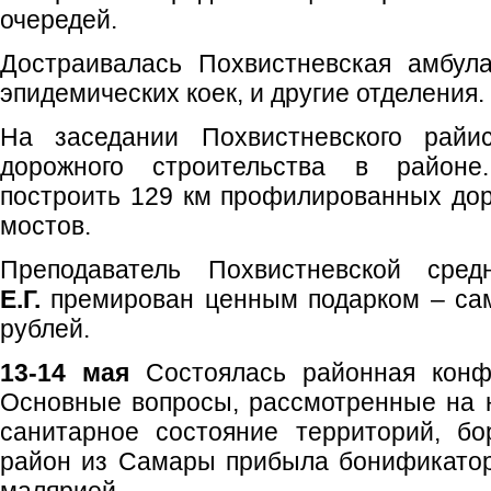
очередей.
Достраивалась Похвистневская амбул
эпидемических коек, и другие отделения.
На заседании Похвистневского райи
дорожного строительства в районе
построить 129 км профилированных доро
мостов.
Преподаватель Похвистневской ср
Е.Г.
премирован ценным подарком – са
рублей.
13-14 мая
Состоялась районная конфе
Основные вопросы, рассмотренные на н
санитарное состояние территорий, бо
район из Самары прибыла бонификатор