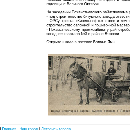
годовщине Великого Октября.
На заседании Похвистневского райисполкома 
- под строительство битумного завода отвести
- ОРСу треста «Кинельнефть» отвести зем
строительство сапожной и пошивочной мастер
- Похвистневскому промкомбинату райпотребс
западнее квартала №3 в районе Вязовки.
Открыта школа в поселке Волчьи Ямы.
|
Главная
|
Наш город
|
Летопись города