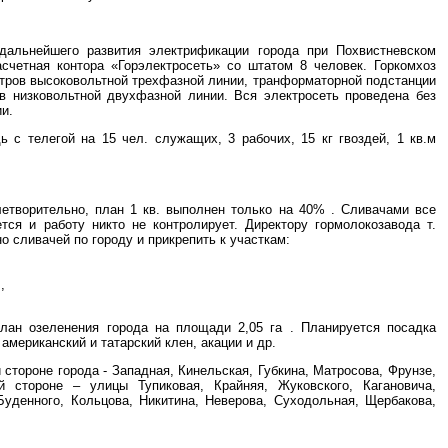
дальнейшего развития электрификации города при Похвистневском
асчетная контора «Горэлектросеть» со штатом 8 человек. Горкомхоз
етров высоковольтной трехфазной линии, транформаторной подстанции
в низковольтной двухфазной линии. Вся электросеть проведена без
и.
 с телегой на 15 чел. служащих, 3 рабочих, 15 кг гвоздей, 1 кв.м
летворительно, план 1 кв. выполнен только на 40% . Сливачами все
ся и работу никто не контролирует. Директору гормолокозавода т.
о сливачей по городу и прикрепить к участкам:
,
план озеленения города на площади 2,05 га . Планируется посадка
 американский и татарский клен, акации и др.
стороне города - Западная, Кинельская, Губкина, Матросова, Фрунзе,
 стороне – улицы Тупиковая, Крайняя, Жуковского, Кагановича,
Буденного, Кольцова, Никитина, Неверова, Суходольная, Щербакова,