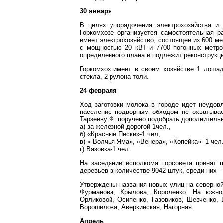
30 января
В целях упорядочения электрохозяйства и 
Горкомхозе организуется самостоятельная р
имеет электрохозяйство, состоящее из 600 м
с мощностью 20 кВТ и 7700 погонных метро
определенного плана и подлежит реконструкци
Горкомхоз имеет в своем хозяйстве 1 лошадь
стекла, 2 рулона толи.
24 февраля
Ход заготовки молока в городе идет неудов
население подворным обходом не охватывает
Тарзееву Ф. поручено подобрать дополнительн
а) за железной дорогой-1чел.,
б) «Красные Пески»-1 чел,
в) « Волчья Яма», «Венера», «Копейка»- 1 чел.
г) Вязовка-1 чел.
На заседании исполкома горсовета принят 
деревьев в количестве 9042 штук, среди них –
Утверждены названия новых улиц на северной 
Фурманова, Крылова, Короленко. На южной
Орликовой, Осипенко, Газовиков, Шевченко, 
Ворошилова, Аверкинская, Нагорная.
Апрель