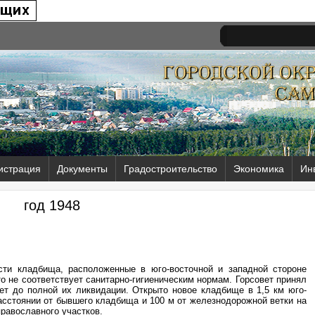
истрация
Документы
Градостроительство
Экономика
Ин
год 1948
ти кладбища, расположенные в юго-восточной и западной стороне
о не соответствует санитарно-гигиеническим нормам. Горсовет принял
ет до полной их ликвидации. Открыто новое кладбище в 1,5 км юго-
расстоянии от бывшего кладбища и 100 м от железнодорожной ветки на
православного участков.