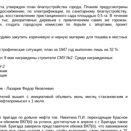
ета утвержден план благоустройства города. Планом предусмотрены
одоснабжению, по электрификации, по санитарному благоустройству.
да, восстановлению пристанционного сада площадью 0,5 га. В течение
 тыс. декоративных деревьев с привлечением самих же горожан.
и, создать городскую комиссию по борьбе с абортами, проект
одимо закупить коричневую и черную материю для пошива в местных
трофическая ситуация, план за 1947 год выполнен лишь на 32 %.
от 8 мая награждены строители СМУ №2. Среди награжденных:
У-2
жник
рщик
к - Лазарев Федор Яковлевич.
телей вышел с инициативой объявить июнь месяц стахановским и
нефтепромысел к 1 июля.
л бригаде по добыче нефти тов. Никитина П.И. переходящее Красное
 обкомом ВКП(б) за успехи, достигнутые в апреле с.г. Бригада также
ей. Бригада заверила представителя обкома ВКП(б), что завоеванное
ожит все свои усилия к тому, чтобы выполнить свою пятилетку к 31