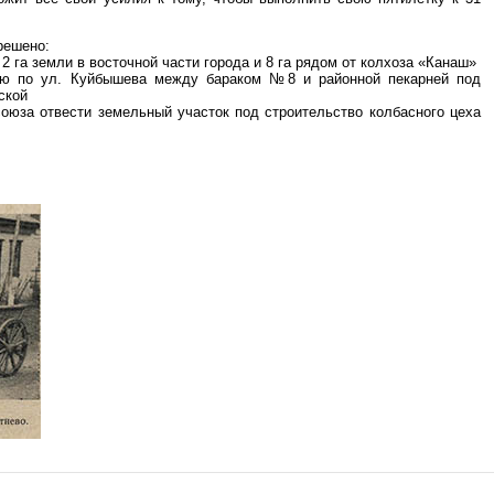
решено:
 2 га земли в восточной части города и 8 га рядом от колхоза «Канаш»
лю по ул. Куйбышева между бараком №8 и районной пекарней под
ской
оюза отвести земельный участок под строительство колбасного цеха