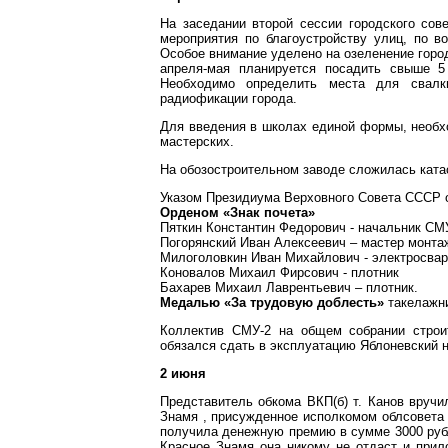
На заседании второй сессии городского сов
мероприятия по благоустройству улиц, по в
Особое внимание уделено на озеленение горо
апреля-мая планируется посадить свыше 5
Необходимо определить места для свалк
радиофикации города.
Для введения в школах единой формы, необх
мастерских.
На обозостроительном заводе сложилась катас
Указом Президиума Верховного Совета СССР 
Орденом «Знак почета»
Пяткин Константин Федорович - начальник СМ
Погорянский Иван Алексеевич – мастер монта
Милоголовкин Иван Михайлович - электросва
Коновалов Михаил Фирсович - плотник
Бахарев Михаил Лаврентьевич – плотник.
Медалью «За трудовую доблесть»
такелажни
Коллектив СМУ-2 на общем собрании строи
обязался сдать в эксплуатацию Яблоневский 
2 июня
Представитель обкома ВКП(б) т. Канов вручи
Знамя , присужденное исполкомом облсовета и
получила денежную премию в сумме 3000 рубл
Красное Знамя она никому не отдаст и прил