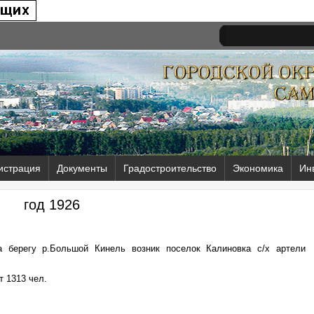
истрация
Документы
Градостроительство
Экономика
Ин
год 1926
а берегу р.Большой Кинель возник поселок Калиновка с/х артели
т 1313 чел.