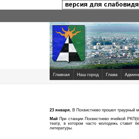
Главная
Наш город
Глава
Админ
23 января.
В Похвистнево прошел траурный ми
Май
При станции Похвистнево ячейкой РКП(б)
театр, в котором часто молодежь ставит б
литературы.