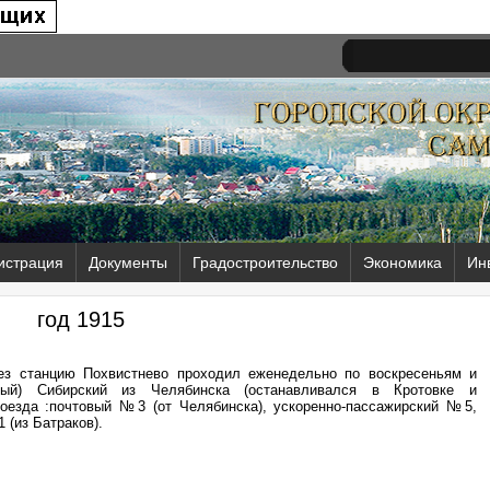
истрация
Документы
Градостроительство
Экономика
Ин
год 1915
ез станцию Похвистнево проходил еженедельно по воскресеньям и
й) Сибирский из Челябинска (останавливался в Кротовке и
оезда :почтовый №3 (от Челябинска), ускоренно-пассажирский №5,
 (из Батраков).