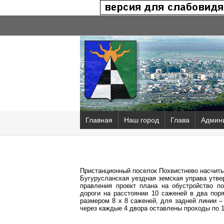
Главная
Наш город
Глава
Админ
Пристанционный поселок Похвистнево насчиты
Бугурусланская уездная земская управа утве
правления проект плана на обустройство п
дороги на расстоянии 10 саженей в два пор
размером 8 х 8 саженей, для задней линии –
через каждые 4 двора оставлены проходы по 