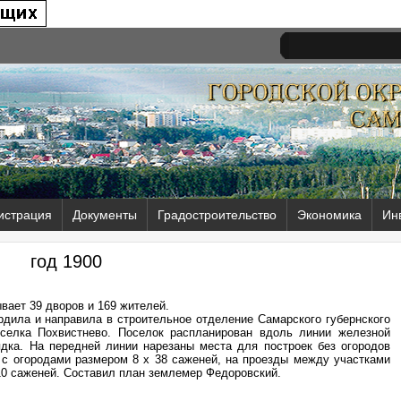
истрация
Документы
Градостроительство
Экономика
Ин
год 1900
вает 39 дворов и 169 жителей.
рдила и направила в строительное отделение Самарского губернского
оселка Похвистнево. Поселок распланирован вдоль линии железной
ядка. На передней линии нарезаны места для построек без огородов
 с огородами размером 8 х 38 саженей, на проезды между участками
10 саженей. Составил план землемер Федоровский.