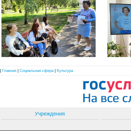
|
Главная
|
Социальная сфера
|
Культура
Учреждения