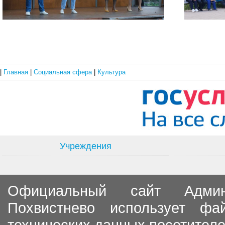
|
Главная
|
Социальная сфера
|
Культура
Учреждения
Официальный сайт Админи
Похвистнево использует ф
технических данных посетителе