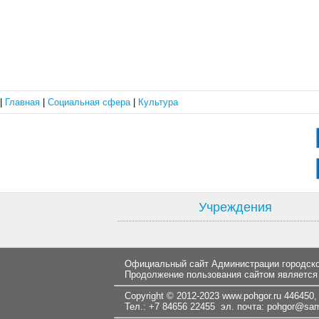
|
Главная
|
Социальная сфера
|
Культура
Учреждения
Официальный сайт Администрации городског
Продолжение пользования сайтом является
Copyright © 2012-2023
www.pohgor.ru
446450, 
Тел.: +7 84656 22455 эл. почта:
pohgor@samt