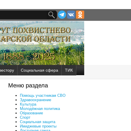
вестору
Социальная сфера
ТИК
Меню раздела
Помощь участникам СВО
Здравоохранение
Культура
Молодёжная политика
Образование
Спорт
Социальная защита
Имиджевые проекты
Доступная среда