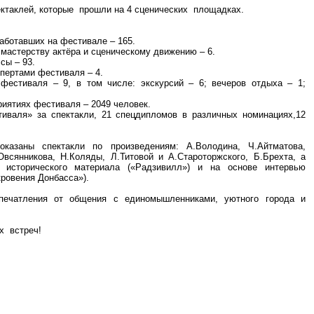
ктаклей, которые прошли на 4 сценических площадках.
аботавших на фестивале – 165.
мастерству актёра и сценическому движению – 6.
сы – 93.
пертами фестиваля – 4.
фестиваля – 9, в том числе: экскурсий – 6; вечеров отдыха – 1;
риятиях фестиваля – 2049 человек.
иваля» за спектакли, 21 спецдипломов в различных номинациях,12
азаны спектакли по произведениям: А.Володина, Ч.Айтматова,
Овсянникова, Н.Коляды, Л.Титовой и А.Староторжского, Б.Брехта, а
е исторического материала («Радзивилл») и на основе интервью
ровения Донбасса»).
печатления от общения с единомышленниками, уютного города и
ых встреч!