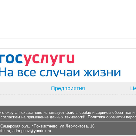
Предприятия
Це
о округа Похвистнево использует файлы cookie и сервисы сбора техни
 согласием на применение данных технологий.
Политика обработки перс
Самарская обл., г.Похвистнево, ул.Лермонтова, 16
el.ru
,
adm.pohv@yandex.ru