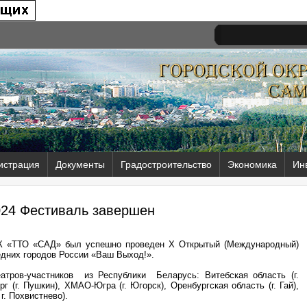
истрация
Документы
Градостроительство
Экономика
Ин
024 Фестиваль завершен
УК «ТТО «САД» был успешно проведен X Открытый (Международный)
дних городов России «Ваш Выход!».
атров-участников из Республики Беларусь: Витебская область (г.
рг (г. Пушкин), ХМАО-Югра (г. Югорск), Оренбургская область (г. Гай),
 г. Похвистнево).