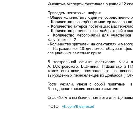
Именитые эксперты фестиваля оценили 12 спе
Приведем некоторые цифры:
- Общее количество людей непосредственно р
- Количество проведённых мастер-классов по 
- Количество актёров посетивших мастер-клас
- Количество режиссерских лабораторий с экс
- Количество мероприятий для участников 
капустников – 2.
- Количество зрителей на спектаклях и мероп
- Награждение: 10 дипломов «Лауреат фест
специальных памятных приза.
В театральной афише фестиваля были пок
А.Н.Островского, В.Зимина, Н.Шмитько и П.
также спектакли, поставленные на основ
вынужденных переселенцев из Донбасса («Отк
Гости уехали, увезя с собой приятные в
благодарного похвистневского зрителя.
Спасибо, что вы были с нами эти дни. До нов
ФОТО:
vk.com/theatresad