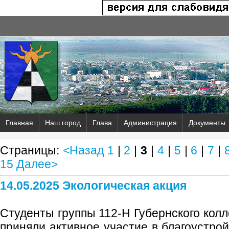
Главная
Наш город
Глава
Администрация
Документы
Страницы:
<Назад
1
|
2
|
3
|
4
|
5
|
6
|
7
|
15
Далее>
14.05.2025 Экологическая акция
Студенты группы 112-Н Губернского кол
приняли активное участие в благоустрой