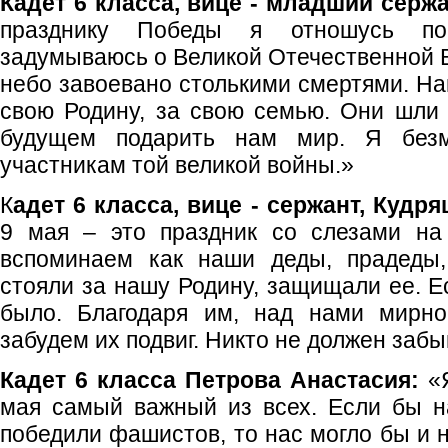
Кадет 6 класса, вице - младший серж
празднику Победы я отношусь по
задумываюсь о Великой Отечественной В
небо завоевано столькими смертями. На
свою Родину, за свою семью. Они шли 
будущем подарить нам мир. Я безм
участникам той великой войны.»
К
адет 6 класса, вице - сержант, Кудр
9 мая – это праздник со слезами на
вспоминаем как наши деды, прадеды,
стояли за нашу Родину, защищали ее. Е
было. Благодаря им, над нами мирно
забудем их подвиг. Никто не должен забы
Кадет 6 класса Петрова Анастасия:
«Я
мая самый важный из всех. Если бы н
победили фашистов, то нас могло бы и 