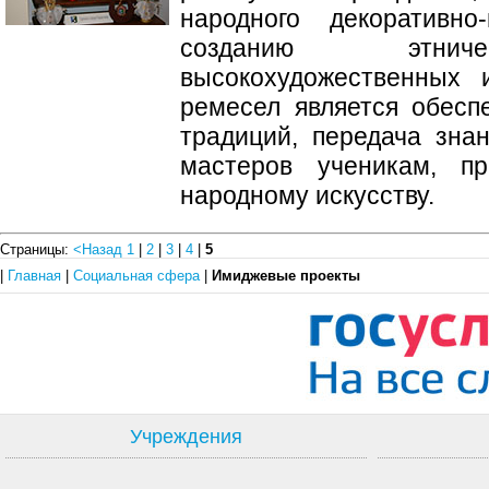
народного декоративно-
созданию этнич
высокохудожественных 
ремесел является обесп
традиций, передача зна
мастеров ученикам, п
народному искусству.
Страницы:
<Назад
1
|
2
|
3
|
4
|
5
|
Главная
|
Социальная сфера
|
Имиджевые проекты
Учреждения