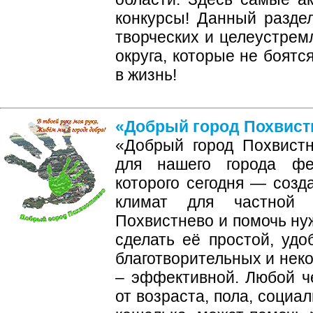
конкурсы! Данный разде
творческих и целеустрем
округа, которые не боятс
в жизнь!
«Добрый город Похвист
«Добрый город Похвист
для нашего города фе
которого сегодня — созд
климат для частной б
Похвистнево и помочь н
сделать её простой, удо
благотворительных и нек
– эффективной. Любой ч
от возраста, пола, социа