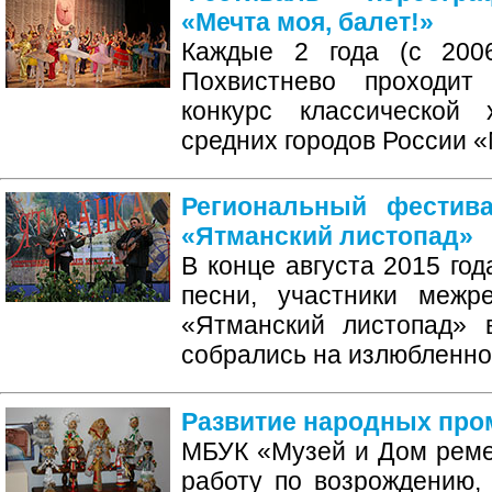
«Мечта моя, балет!»
Каждые 2 года (с 2006
Похвистнево проходит
конкурс классической
средних городов России «
Региональный фестив
«Ятманский листопад»
В конце августа 2015 год
песни, участники межр
«Ятманский листопад» 
собрались на излюбленно
Развитие народных пр
МБУК «Музей и Дом реме
работу по возрождению,