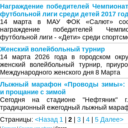
Награждение победителей Чемпионат
футбольной лиги среди детей 2017 го
14 марта в МАУ ФОК «Салют» сост
награждение победителей Чемпио
футбольной лиги - «Дети» среди спортсм
Женский волейбольный турнир
14 марта 2026 года в городском окр
женский волейбольный турнир, приур
Международного женского дня 8 Марта
Лыжный марафон «Проводы зимы»: с
и прощание с зимой
Сегодня на стадионе "Нефтяник" г.
традиционный ежегодный лыжный мара
Страницы:
<Назад
1
|
2
|
3
|
4
|
5
Далее>