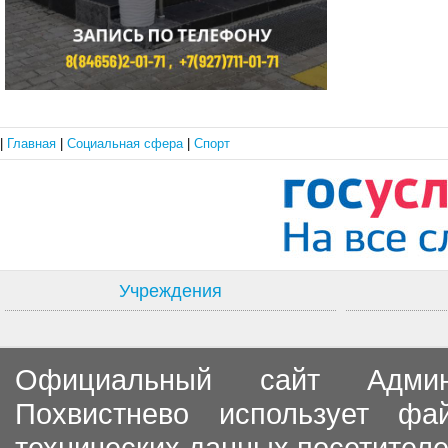
|
Главная
|
Социальная сфера
|
Спорт
Учреждения
Официальный сайт Админи
Похвистнево использует ф
технических данных посетителе