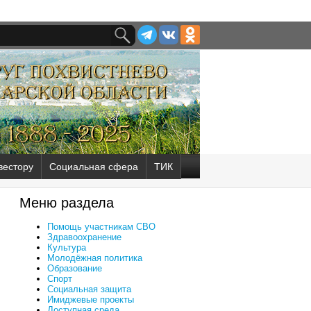
вестору
Социальная сфера
ТИК
Меню раздела
Помощь участникам СВО
Здравоохранение
Культура
Молодёжная политика
Образование
Спорт
Социальная защита
Имиджевые проекты
Доступная среда