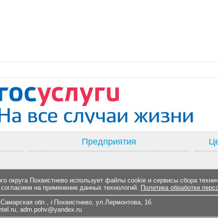
Предприятия
Це
о округа Похвистнево использует файлы cookie и сервисы сбора техни
 согласием на применение данных технологий.
Политика обработки перс
Самарская обл., г.Похвистнево, ул.Лермонтова, 16
el.ru
,
adm.pohv@yandex.ru