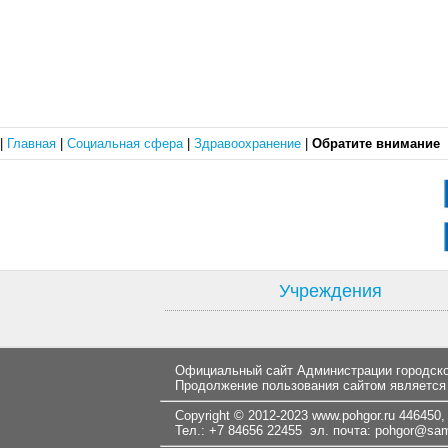
|
Главная
|
Социальная сфера
|
Здравоохранение
|
Обратите внимание
Учреждения
Официальный сайт Администрации городског
Продолжение пользования сайтом является
Copyright © 2012-2023
www.pohgor.ru
446450, 
Тел.: +7 84656 22455 эл. почта:
pohgor@samt