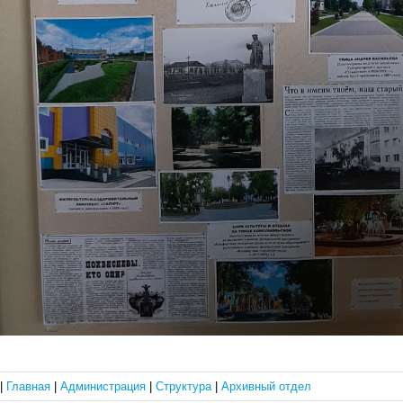
|
Главная
|
Администрация
|
Структура
|
Архивный отдел