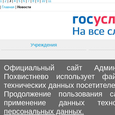
1
|
2
|
3
|
4
|
5
|
6
|
7
|
8
|
9
|
10
|
11
|
Главная
|
Новости
Учреждения
Официальный сайт Админи
Похвистнево использует ф
технических данных посетителе
Продолжение пользования с
применение данных тех
персональных данных.