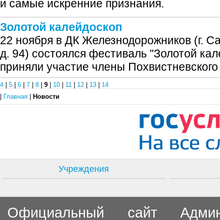
и самые искренние признания.
Золотой калейдоскоп
22 ноября в ДК Железнодорожников (г. Са
д. 94) состоялся фестиваль "Золотой кал
приняли участие члены Похвистневского
4
|
5
|
6
|
7
|
8
|
9
|
10
|
11
|
12
|
13
|
14
|
Главная
|
Новости
Учреждения
Официальный сайт Админи