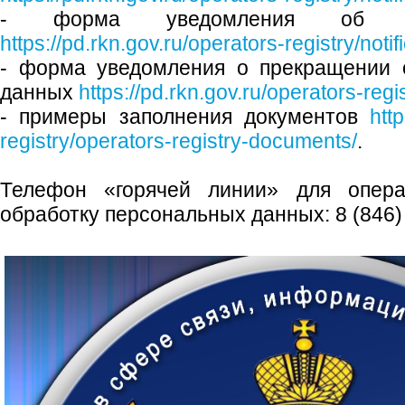
- форма уведомления об из
https://pd.rkn.gov.ru/operators-registry/noti
- форма уведомления о прекращении 
данных
https://pd.rkn.gov.ru/operators-regis
- примеры заполнения документов
htt
registry/operators-registry-documents/
.
Телефон «горячей линии» для опера
обработку персональных данных: 8 (846) 