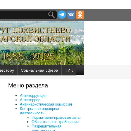
вестору
Социальная сфера
ТИК
Меню раздела
Антикоррупция
Антитеррор
Антинаркотическая комиссия
Контрольно-надзорная
деятельность
Нормативно-правовые акты
Обязательные требования
Разрешительная
деятельность