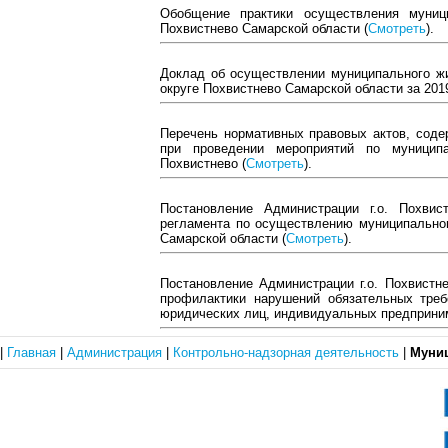
Обобщение практики осуществления муниц
Похвистнево Самарской области (
Смотреть
).
Доклад об осуществлении муниципального жи
округе Похвистнево Самарской области за 2019
Перечень нормативных правовых актов, соде
при проведении мероприятий по муницип
Похвистнево (
Смотреть
).
Постановление Администрации г.о. Похви
регламента по осуществлению муниципальног
Самарской области (
Смотреть
).
Постановление Администрации г.о. Похвист
профилактики нарушений обязательных тре
юридических лиц, индивидуальных предприним
|
Главная
|
Администрация
|
Контрольно-надзорная деятельность
|
Муни