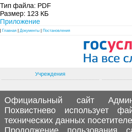
Тип файла:
PDF
Размер:
123 КБ
Приложение
|
Главная
|
Документы
|
Постановления
Учреждения
Официальный сайт Админи
Похвистнево использует ф
технических данных посетителе
Продолжение пользования с