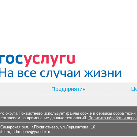
Предприятия
Це
о округа Похвистнево использует файлы cookie и сервисы сбора техни
 согласием на применение данных технологий.
Политика обработки перс
Самарская обл., г.Похвистнево, ул.Лермонтова, 16
el.ru
,
adm.pohv@yandex.ru