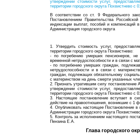
утверждении стоимости услуг, предоставля
территории городского округа Похвистнево с 0
В соответствии со ст. 9 Федерального за
Постановлением Правительства Российско
индексации выплат, пособий и компенсаций в
Администрация городского округа
1. Утвердить стоимость услуг, предоставл
территории городского округа Похвистнево:
- по погребению умерших пенсионеров, не
временной нетрудоспособности и в связи с м
- по погребению умерших граждан, подлежа
нетрудоспособности и в связи с материнст
граждан, подлежащих обязательному социальн
с материнством на день смерти указанных чл
2. Признать утратившим силу постановление 
утверждении стоимости услуг, предоставля
территории городского округа Похвистнево с 0
3. Настоящее постановление вступает в си
действие на правоотношения, возникшие с 1 ф
4. Опубликовать настоящее Постановление в 
Администрации городского округа Похвистнево
5. Контроль за исполнением настоящего пост
Пензина Е.А.
Глава город