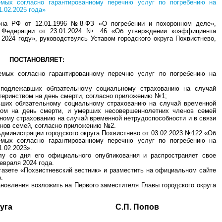
емых согласно гарантированному перечню услуг по погребению на
1.02.2025 года»
кона РФ от 12.01.1996 №8-ФЗ «О погребении и похоронном деле»,
й Федерации от 23.01.2024 № 46 «Об утверждении коэффициента
 2024 году», руководствуясь Уставом городского округа Похвистнево,
ПОСТАНОВЛЯЕТ:
яемых согласно гарантированному перечню услуг по погребению на
 подлежавших обязательному социальному страхованию на случай
атеринством на день смерти, согласно приложению №1;
вших обязательному социальному страхованию на случай временной
вом на день смерти, и умерших несовершеннолетних членов семей
ому страхованию на случай временной нетрудоспособности и в связи
енов семей, согласно приложению №2.
Администрации городского округа Похвистнево от 03.02.2023 №122 «Об
емых согласно гарантированному перечню услуг по погребению на
1.02.2023».
лу со дня его официального опубликования и распространяет свое
евраля 2024 года.
газете «Похвистневский вестник» и разместить на официальном сайте
.
ановления возложить на Первого заместителя Главы городского округа
ского округа С.П. Попов