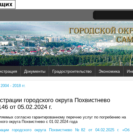
истрация
Документы
Градостроительство
Экономика
Ин
004 - 2018 гг.
трации городского округа Похвистнево
46 от
05.02.2024 г.
ляемых согласно гарантированному перечню услуг по погребению на
кого округа Похвистнево с 01.02.2024 года
рации городского округа Похвистнево №82 от 04.02.2025 г. «Об