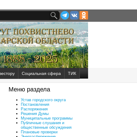
вестору
Социальная сфера
ТИК
Меню раздела
Устав городского округа
Постановления
Распоряжения
Решения Думы
Муниципальные программы
Публичные слушания и
общественные обсуждения
Плановые проверки
Энергосбережение