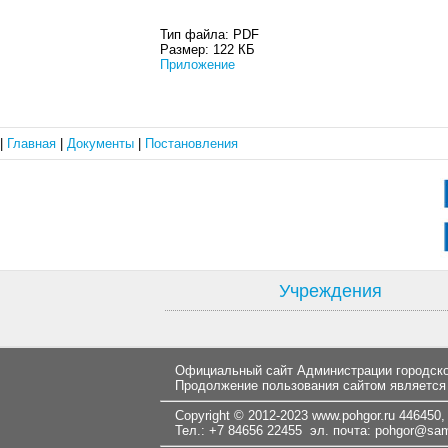
Тип файла:
PDF
Размер:
122 КБ
Приложение
|
Главная
|
Документы
|
Постановления
Учреждения
Официальный сайт Администрации городског
Продолжение пользования сайтом является
Copyright © 2012-2023
www.pohgor.ru
446450, 
Тел.: +7 84656 22455 эл. почта:
pohgor@samt