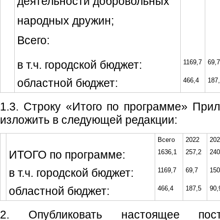
деятельности добровольных
народных дружин;
Всего:
в т.ч. городской бюджет:
1169,7
69,7
областной бюджет:
466,4
187
1.3. Строку «Итого по программе» Пр
изложить в следующей редакции:
Всего
2022
202
ИТОГО по программе:
1636,1
257,2
240
в т.ч. городской бюджет:
1169,7
69,7
150
областной бюджет:
466,4
187,5
90,
2. Опубликовать настоящее пос