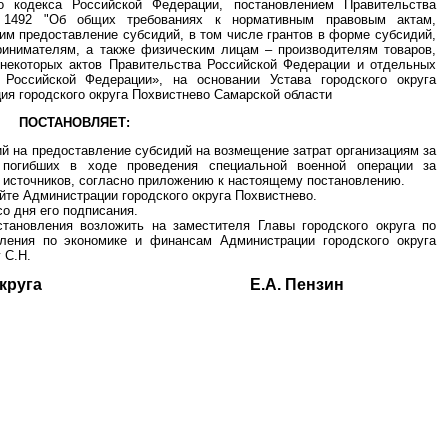
о кодекса Российской Федерации, постановлением Правительства
 1492 "Об общих требованиях к нормативным правовым актам,
м предоставление субсидий, в том числе грантов в форме субсидий,
инимателям, а также физическим лицам – производителям товаров,
у некоторых актов Правительства Российской Федерации и отдельных
 Российской Федерации», на основании Устава городского округа
ия городского округа Похвистнево Самарской области
ПОСТАНОВЛЯЕТ:
ий на предоставление субсидий на возмещение затрат организациям за
м погибших в ходе проведения специальной военной операции за
 источников, согласно приложению к настоящему постановлению.
йте Администрации городского округа Похвистнево.
со дня его подписания.
становления возложить на заместителя Главы городского округа по
ления по экономике и финансам Администрации городского округа
 С.Н.
одского округа Е.А. Пензин