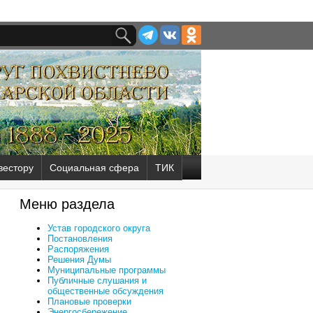
вестору
Социальная сфера
ТИК
Меню раздела
Устав городского округа
Постановления
Распоряжения
Решения Думы
Муниципальные программы
Публичные слушания и
общественные обсуждения
Плановые проверки
Энергосбережение