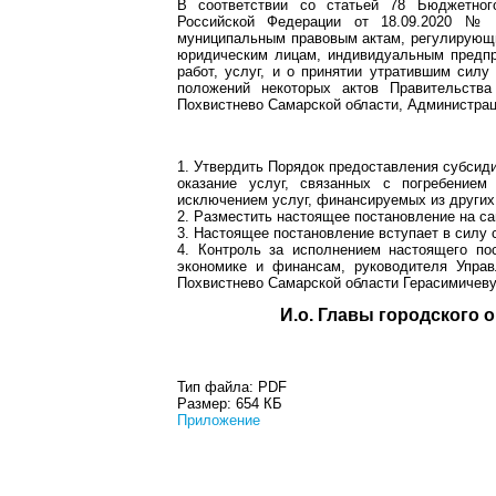
В соответствии со статьей 78 Бюджетног
Российской Федерации от 18.09.2020 №
муниципальным правовым актам, регулирующи
юридическим лицам, индивидуальным предпр
работ, услуг, и о принятии утратившим сил
положений некоторых актов Правительства
Похвистнево Самарской области, Администрац
1. Утвердить Порядок предоставления субсид
оказание услуг, связанных с погребение
исключением услуг, финансируемых из других
2. Разместить настоящее постановление на са
3. Настоящее постановление вступает в силу 
4. Контроль за исполнением настоящего по
экономике и финансам, руководителя Управ
Похвистнево Самарской области Герасимичеву
И.о. Главы гор
Тип файла:
PDF
Размер:
654 КБ
Приложение