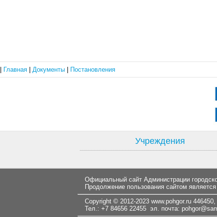
|
Главная
|
Документы
|
Постановления
Учреждения
Официальный сайт Администрации городског
Продолжение пользования сайтом является
Copyright © 2012-2023
www.pohgor.ru
446450, 
Тел.: +7 84656 22455 эл. почта:
pohgor@samt