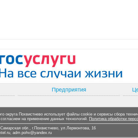
Предприятия
Це
о округа Похвистнево использует файлы cookie и сервисы сбора техни
 согласием на применение данных технологий.
Политика обработки перс
Самарская обл., г.Похвистнево, ул.Лермонтова, 16
el.ru
,
adm.pohv@yandex.ru