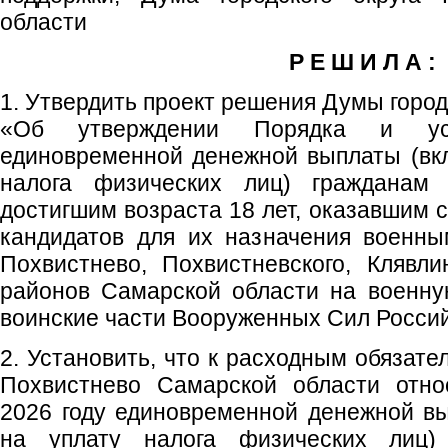
области
Р Е Ш И Л А :
1. Утвердить проект решения Думы город
«Об утверждении Порядка и усл
единовременной денежной выплаты (вк
налога физических лиц) гражданам 
достигшим возраста 18 лет, оказавшим 
кандидатов для их назначения военны
Похвистнево, Похвистневского, Клявл
районов Самарской области на военну
воинские части Вооруженных Сил Росси
2. Установить, что к расходным обязате
Похвистнево Самарской области отно
2026 году единовременной денежной в
на уплату налога физических лиц)