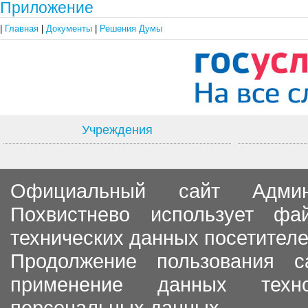
Приложение
|
Главная
|
Документы
|
Решения Думы
Учреждения
Официальный сайт Админи
Похвистнево использует ф
технических данных посетителе
Продолжение пользования с
применение данных тех
персональных данных.