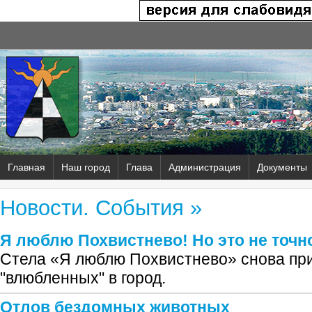
Главная
Наш город
Глава
Администрация
Документы
Новости. События »
Я люблю Похвистнево! Но это не точно
Стела «Я люблю Похвистнево» снова пр
"влюбленных" в город.
Отлов бездомных животных