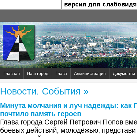
Главная
Наш город
Глава
Администрация
Документы
Новости. События »
Минута молчания и луч надежды: как 
почтило память героев
Глава города Сергей Петрович Попов вм
боевых действий, молодёжью, представ