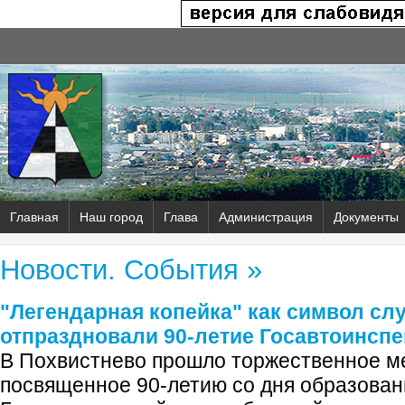
Главная
Наш город
Глава
Администрация
Документы
Новости. События »
"Легендарная копейка" как символ сл
отпраздновали 90‑летие Госавтоинсп
В Похвистнево прошло торжественное м
посвященное 90-летию со дня образова