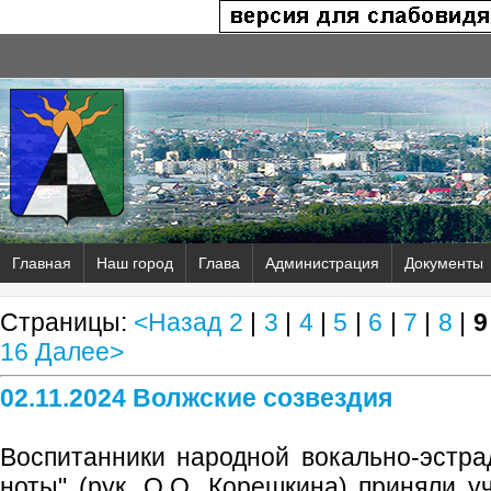
Главная
Наш город
Глава
Администрация
Документы
Страницы:
<Назад
2
|
3
|
4
|
5
|
6
|
7
|
8
|
9
16
Далее>
02.11.2024 Волжские созвездия
Воспитанники народной вокально-эстр
ноты" (рук. О.О. Корешкина) приняли 