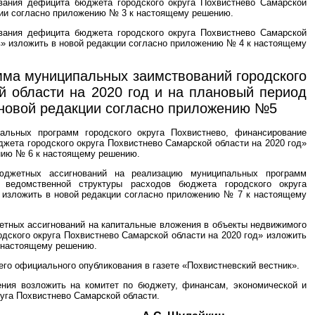
ания дефицита бюджета городского округа Похвистнево Самарской
кции согласно приложению № 3 к настоящему решению.
ания дефицита бюджета городского округа Похвистнево Самарской
ов» изложить в новой редакции согласно приложению № 4 к настоящему
ма муниципальных заимствований городского
й области на 2020 год и на плановый период
в новой редакции согласно приложению №5
льных программ городского округа Похвистнево, финансирование
жета городского округа Похвистнево Самарской области на 2020 год»
ению № 6 к настоящему решению.
джетных ассигнований на реализацию муниципальных программ
е ведомственной структуры расходов бюджета городского округа
» изложить в новой редакции согласно приложению № 7 к настоящему
тных ассигнований на капитальные вложения в объекты недвижимого
дского округа Похвистнево Самарской области на 2020 год» изложить
к настоящему решению.
его официального опубликования в газете «Похвистневский вестник».
ения возложить на комитет по бюджету, финансам, экономической и
уга Похвистнево Самарской области.