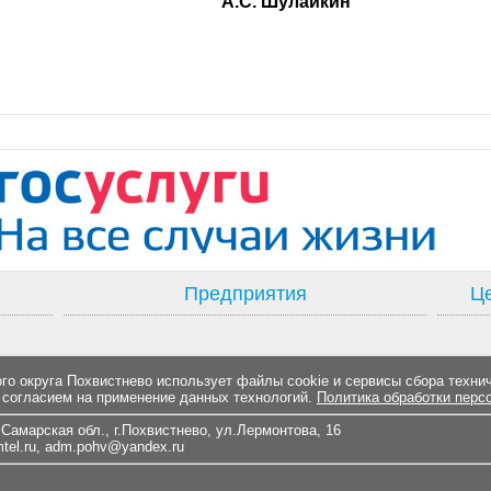
ль Думы А.С. Шулайкин
Предприятия
Це
о округа Похвистнево использует файлы cookie и сервисы сбора техни
 согласием на применение данных технологий.
Политика обработки перс
Самарская обл., г.Похвистнево, ул.Лермонтова, 16
el.ru
,
adm.pohv@yandex.ru