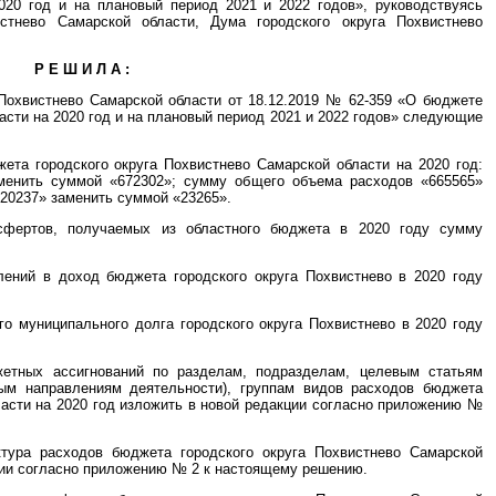
020 год и на плановый период 2021 и 2022 годов», руководствуясь
вистнево Самарской области, Дума городского округа Похвистнево
Р Е Ш И Л А :
 Похвистнево Самарской области от 18.12.2019 № 62-359 «О бюджете
асти на 2020 год и на плановый период 2021 и 2022 годов» следующие
жета городского округа Похвистнево Самарской области на 2020 год:
менить суммой «672302»; сумму общего объема расходов «665565»
20237» заменить суммой «23265».
сфертов, получаемых из областного бюджета в 2020 году сумму
лений в доход бюджета городского округа Похвистнево в 2020 году
го муниципального долга городского округа Похвистнево в 2020 году
етных ассигнований по разделам, подразделам, целевым статьям
ым направлениям деятельности), группам видов расходов бюджета
ласти на 2020 год изложить в новой редакции согласно приложению №
тура расходов бюджета городского округа Похвистнево Самарской
кции согласно приложению № 2 к настоящему решению.