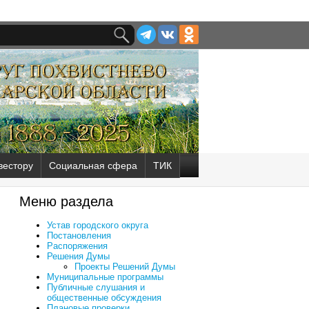
вестору
Социальная сфера
ТИК
Меню раздела
Устав городского округа
Постановления
Распоряжения
Решения Думы
Проекты Решений Думы
Муниципальные программы
Публичные слушания и
общественные обсуждения
Плановые проверки