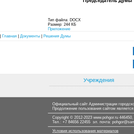
Председате
Тип файла:
DOCX
Размер:
244 КБ
Приложение
|
Главная
|
Документы
|
Решения Думы
Учреждения
Официальный сайт Администрации городског
Продолжение пользования сайтом является
Copyright © 2012-2023
www.pohgor.ru
446450, 
Тел.: +7 84656 22455 эл. почта:
pohgor@samt
Условия использования материалов