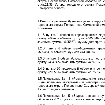
округа Похвистнево Самарской области на 2
ст.ст.21,35 Устава городского округа Пох
Самарской области
1.Внести в решение Думы городского округа
городского округа Похвистнево Самарской обл
изменения:
1.1.В пункте 1 основные характеристики бюд
сумму общего объема доходов «645328» за
заменить суммой «695567»; сумму дефицита «
1.2.В пункте 6 объем межбюджетных тран
«500384,9» заменить суммой «439480,6».
1.3.В пункте 9 объем безвозмездных поступ
сумму «434747» заменить суммой «439721».
1.4.В пункте 20 предельный объем внутренне
сумму «210581» заменить суммой «232581».
1.5.Приложение № 3 «Распределение бюдж
(муниципальным программам и непрограммн
городского округа Похвистнево Самарской об
1 к настоящему решению.
1.6.Приложение № 5 «Ведомственная струк
области на 2020 год» изложить в новой реда