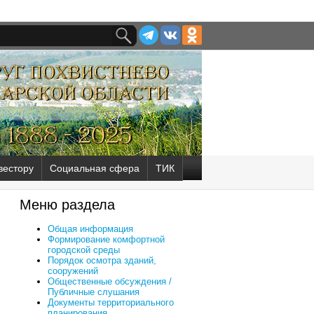
вестору
Социальная сфера
ТИК
Меню раздела
Общая информация
Формирование комфортной
городской среды
Порядок осмотра зданий,
сооружений
Общественные обсуждения /
Публичные слушания
Документы территориального
планирования