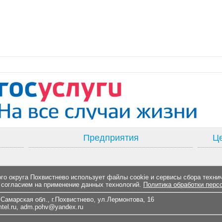
Предприятия
Це
о округа Похвистнево использует файлы cookie и сервисы сбора техни
 согласием на применение данных технологий.
Политика обработки перс
Самарская обл., г.Похвистнево, ул.Лермонтова, 16
el.ru
,
adm.pohv@yandex.ru