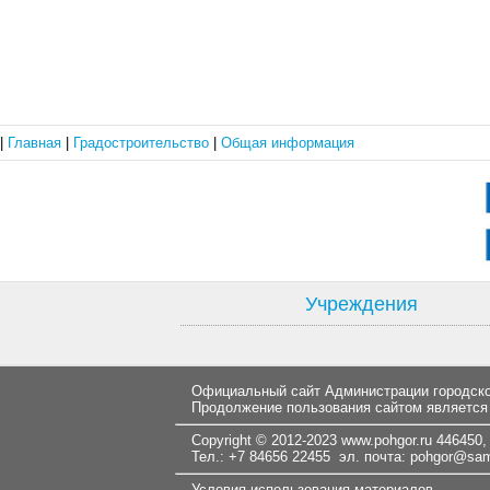
|
Главная
|
Градостроительство
|
Общая информация
Учреждения
Официальный сайт Администрации городског
Продолжение пользования сайтом является
Copyright © 2012-2023
www.pohgor.ru
446450, 
Тел.: +7 84656 22455 эл. почта:
pohgor@samt
Условия использования материалов