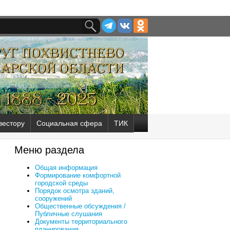
вестору
Социальная сфера
ТИК
Меню раздела
Общая информация
Формирование комфортной
городской среды
Порядок осмотра зданий,
сооружений
Общественные обсуждения /
Публичные слушания
Документы территориального
планирования