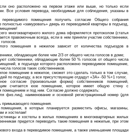
сли оно расположено на первом этаже или выше, но только если
и. Все условия перевода, необходимые для соблюдения, указаны в
в переводимого помещения получить согласие Общего собрания
же полностью «замуровать» дверь из переводимой квартиры в подъезд,
омещение!
его многоквартирного жилого дома оформляется протоколом (статья
ается правомочным всегда, если в нем приняли участие собственники,
 голосов.
лого помещения в нежилое зависит от количества подъездов в
енники, обладающие более чем 2/3 от общего числа голосов в доме;
вуют собственники, обладающие более 50 % голосов от общего числа
омещений, в подъезде которого расположено переводимое помещение,
числа голосов таких собственников.
илое помещение в нежилое, сможет это сделать только в том случае,
едей по подъезду, а все присутствующие отдадут «ЗА» -50 %+1 голос.
ное согласие (произвольная форма) собственников помещений,
щим считается юое помещение, которое имеет общую стену с
м помещением и под ним. Согласие должно содержать:
ля физ.лиц), наименование и основной регистрационный номер (для
ть примыкающего помещения.
помещения, в которых планируется разместить офисы, магазины,
цам и хостелам!
 гостиницы и хостелы в жилых помещениях в многоквартирных жилых
твенникам придется переводить такие помещения в нежилые, при этом
а нового входа в переводимое помещение, а также уменьшение площади