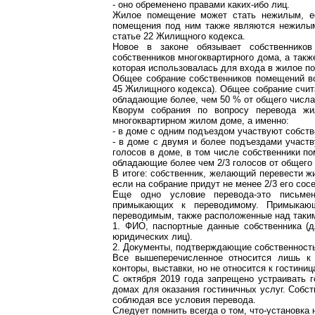
- оно обременено правами каких-ибо лиц.
Жилое помещение может стать нежилым, е
помещения под ним также являются нежилым
статье 22 Жилищного кодекса.
Новое в законе обязывает собственнико
собственников многоквартирного дома, а так
которая использовалась для входа в жилое п
Общее собрание собственников помещений вс
45 Жилищного кодекса). Общее собрание счит
обладающие более, чем 50 % от общего числа
Кворум собрания по вопросу перевода жи
многоквартирном жилом доме, а именно:
- в доме с одним подъездом участвуют собств
- в доме с двумя и более подъездами участ
голосов в доме, в том числе собственники п
обладающие более чем 2/3 голосов от общего 
В итоге: собственник, желающий перевести ж
если на собрание придут не менее 2/3 его сос
Еще одно условие перевода-это письмен
примыкающих к переводимому. Примыкаю
переводимым, также расположенные над таки
1. ФИО, паспортные данные собственника (д
юридических лиц).
2. Документы, подтверждающие собственнос
Все вышеперечисленное относится лишь к 
конторы, выставки, но не относится к гостини
С октября 2019 года запрещено устраивать
домах для оказания гостиничных услуг. Собс
соблюдая все условия перевода.
Следует помнить всегда о том, что-установк