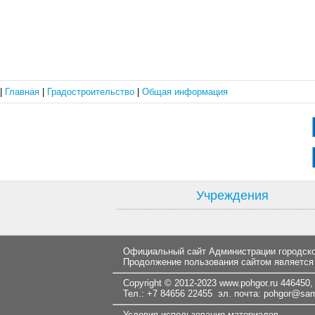
|
Главная
|
Градостроительство
|
Общая информация
Учреждения
Официальный сайт Администрации городског
Продолжение пользования сайтом является
Copyright © 2012-2023
www.pohgor.ru
446450, 
Тел.: +7 84656 22455 эл. почта:
pohgor@samt
Условия использования материалов