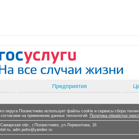
Предприятия
Це
о округа Похвистнево использует файлы cookie и сервисы сбора техни
 согласием на применение данных технологий.
Политика обработки перс
Самарская обл., г.Похвистнево, ул.Лермонтова, 16
el.ru
,
adm.pohv@yandex.ru