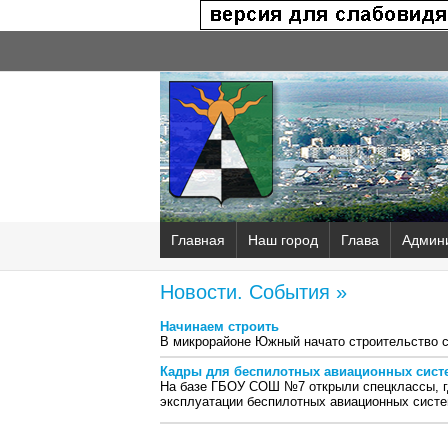
Главная
Наш город
Глава
Админ
Новости. События »
Начинаем строить
В микрорайоне Южный начато строительство 
Кадры для беспилотных авиационных сист
На базе ГБОУ СОШ №7 открыли спецклассы, гд
эксплуатации беспилотных авиационных систе