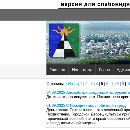
Главная
Наш город
Глава
Админ
Страницы:
<Назад
1
|
2
|
3
|
4
|
5
|
6
|
7
|
8
|
9
|
1
04.09.2025 Ансамбль народных инструмент
Детская школа искусств г.о. Похвистнево при
01.09.2025 С Праздником, любимый город
День города Похвистнева – это особенный пра
Похвистнево. Городской Дворец культуры при
героической военной, так и яркой современно
и заряд позитивной энергии.