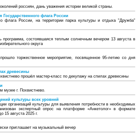
поколений россиян, дань уважения истории великой страны.
ня Государственного флага России
го флага России, на территории парка культуры и отдыха "Дружба"
сь программа, состоявшаяся теплым солнечным вечером 13 августа в
избирательного округа
прошло торжественное мероприятие, посвященное 95-летию со дня
илах древесины
охвистнево прошёл мастер-класс по декупажу на спилах древесины
ти
м музее г. Похвистнево.
дений культуры всех уровней
ции организаций культуры для выявления потребности в необходимых
анизован экспертный опрос на платформе «Анкетолог» в формате
о 15 августа 2025 г.
Пески приглашает на музыкальный вечер