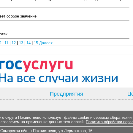
еет особое значение
отек
0
|
11
|
12
|
13
|
14
|
15
Далее>
Предприятия
Це
о округа Похвистнево использует файлы cookie и сервисы сбора техни
 согласием на применение данных технологий.
Политика обработки перс
Самарская обл., г.Похвистнево, ул.Лермонтова, 16