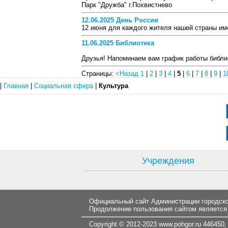
Парк "Дружба" г.Похвистнево
12.06.2025 День России
12 июня для каждого жителя нашей страны им
11.06.2025 Библиотека
Друзья! Напоминаем вам график работы библи
Страницы:
<Назад
1
|
2
|
3
|
4
|
5
|
6
|
7
|
8
|
9
|
1
|
Главная
|
Социальная сфера
|
Культура
Учреждения
Официальный сайт Администрации городског
Продолжение пользования сайтом является
Copyright © 2012-2023
www.pohgor.ru
446450, 