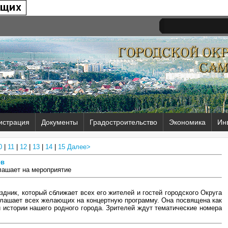
истрация
Документы
Градостроительство
Экономика
Ин
0
|
11
|
12
|
13
|
14
|
15
Далее>
ов
глашает на мероприятие
здник, который сближает всех его жителей и гостей городского Округа
глашает всех желающих на концертную программу. Она посвящена как
й истории нашего родного города. Зрителей ждут тематические номера