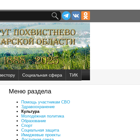
вестору
Социальная сфера
ТИК
Меню раздела
Помощь участникам СВО
Здравоохранение
Культура
Молодёжная политика
Образование
Спорт
Социальная защита
Имиджевые проекты
Доступная среда