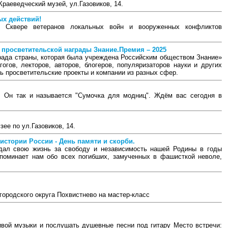
раеведческий музей, ул.Газовиков, 14.
вых действий!
 Сквере ветеранов локальных войн и вооруженных конфликтов
е просветительской награды Знание.Премия – 2025
рада страны, которая была учреждена Российским обществом Знание»
огов, лекторов, авторов, блогеров, популяризаторов науки и других
ь просветительские проекты и компании из разных сфер.
с! Он так и называется "Сумочка для модниц". Ждём вас сегодня в
зее по ул.Газовиков, 14.
 истории России - День памяти и скорби.
тдал свою жизнь за свободу и независимость нашей Родины в годы
апоминает нам обо всех погибших, замученных в фашисткой неволе,
городского округа Похвистнево на мастер-класс
ивой музыки и послушать душевные песни под гитару Место встречи: