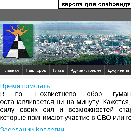
Главная
Наш город
Глава
Администрация
Документы
Время помогать
В г.о. Похвистнево сбор гума
останавливается ни на минуту. Кажется
силу своих сил и возможностей стар
которые принимают участие в СВО или г
Заседании Коллегии