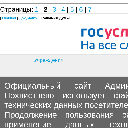
Страницы:
1
|
2
|
3
|
4
|
5
|
6
|
7
|
Главная
|
Документы
|
Решения Думы
Учреждения
Официальный сайт Админи
Похвистнево использует ф
технических данных посетителе
Продолжение пользования с
применение данных тех