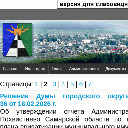
Главная
Наш город
Глава
Администрация
Документы
Страницы:
1
|
2
|
3
|
4
|
5
|
6
|
7
Решение Думы городского окру
36 от 18.02.2026 г.
Об утверждении отчета Администра
Похвистнево Самарской области по в
плана приватизации муниципального иму