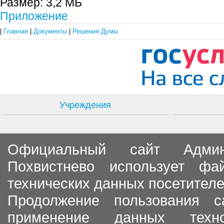
Размер:
3,2 МБ
Приложение
|
Главная
|
Документы
|
Решения Думы
Учреждения
Официальный сайт Админи
Похвистнево использует ф
технических данных посетителе
Продолжение пользования с
применение данных тех