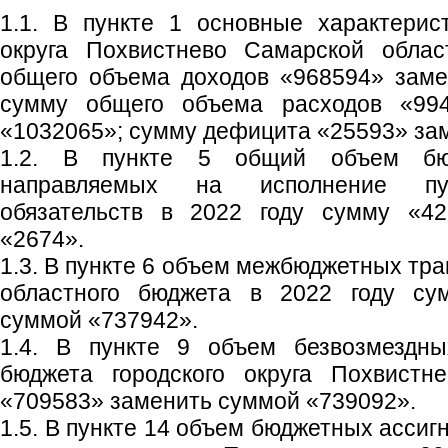
1.1. В пункте 1 основные характерис
округа Похвистнево Самарской облас
общего объема доходов «968594» заме
сумму общего объема расходов «99
«1032065»; сумму дефицита «25593» за
1.2. В пункте 5 общий объем бюд
направляемых на исполнение пу
обязательств в 2022 году сумму «42
«2674».
1.3. В пункте 6 объем межбюджетных тр
областного бюджета в 2022 году су
суммой «737942».
1.4. В пункте 9 объем безвозмездны
бюджета городского округа Похвистн
«709583» заменить суммой «739092».
1.5. В пункте 14 объем бюджетных асси