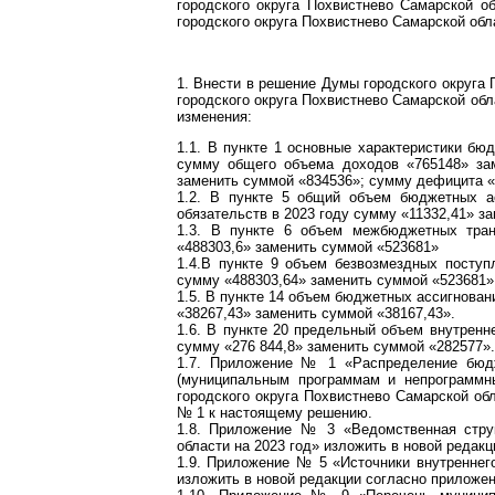
городского округа Похвистнево Самарской о
городского округа Похвистнево Самарской обл
1. Внести в решение Думы городского округа 
городского округа Похвистнево Самарской обл
изменения:
1.1. В пункте 1 основные характеристики бю
сумму общего объема доходов «765148» за
заменить суммой «834536»; сумму дефицита «
1.2. В пункте 5 общий объем бюджетных а
обязательств в 2023 году сумму «11332,41» з
1.3. В пункте 6 объем межбюджетных тра
«488303,6» заменить суммой «523681»
1.4.В пункте 9 объем безвозмездных поступ
сумму «488303,64» заменить суммой «523681»
1.5. В пункте 14 объем бюджетных ассигнован
«38267,43» заменить суммой «38167,43».
1.6. В пункте 20 предельный объем внутренн
сумму «276 844,8» заменить суммой «282577».
1.7. Приложение № 1 «Распределение бюдж
(муниципальным программам и непрограммн
городского округа Похвистнево Самарской об
№ 1 к настоящему решению.
1.8. Приложение № 3 «Ведомственная струк
области на 2023 год» изложить в новой реда
1.9. Приложение № 5 «Источники внутреннег
изложить в новой редакции согласно прилож