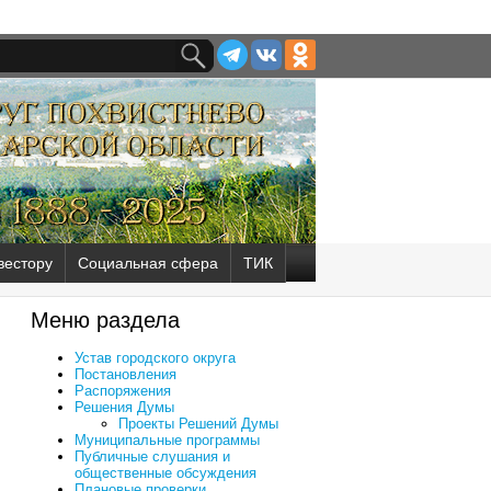
вестору
Социальная сфера
ТИК
Меню раздела
Устав городского округа
Постановления
Распоряжения
Решения Думы
Проекты Решений Думы
Муниципальные программы
Публичные слушания и
общественные обсуждения
Плановые проверки