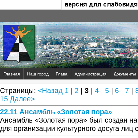
Главная
Наш город
Глава
Администрация
Документы
Страницы:
<Назад
1
|
2
|
3
|
4
|
5
|
6
|
7
|
15
Далее>
22.11 Ансамбль «Золотая пора»
Ансамбль «Золотая пора» был создан на
для организации культурного досуга лиц 